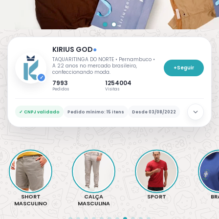
KIRIUS GOD
●
TAQUARITINGA DO NORTE • Pernambuco •
A 22 anos no mercado brasileiro,
+
Seguir
confeccionando moda.
✓
7993
1254004
Pedidos
Visitas
✓ CNPJ validado
Pedido mínimo: 15 itens
Desde 03/08/2022
Informações da loja
Loja verificada
Dados comerciais e canais oficiais do lojista.
ENDEREÇO
RODOVIA PE 130, TAQUARITINGA DO NORTE,
Pernambuco, 55790-000
CALÇA
SPORT
BRASIL
INVER
MASCULINA
WHATSAPP
E-MAIL