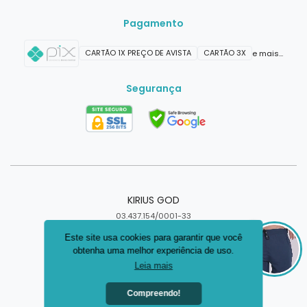
Pagamento
CARTÃO 1X PREÇO DE AVISTA
CARTÃO 3X
e mais...
Segurança
KIRIUS GOD
03.437.154/0001-33
TAQUARITINGA DO NORTE - PE
Este site usa cookies para garantir que você
obtenha uma melhor experiência de uso.
Criar loja virtual com a plataforma
Leia mais
Compreendo!