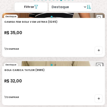
8198833607
kirius-
modamasculina@hot
Filtrar
mail.com
Destaque
CNPJ
NA PLATAFORMA
CAMISA FEM GOLA V EM LISTRAS (0245)
03.437.154/0001-33 ✓
Desde 03/08/2022
R$ 35,00
PEDIDO MÍNIMO
15 itens
COMPRAR
+
200
115
Curtidas
Produtos
Destaque
GOLA CARECA TAYLOR (9985)
Instagram
WhatsApp
R$ 32,00
COMPRAR
+