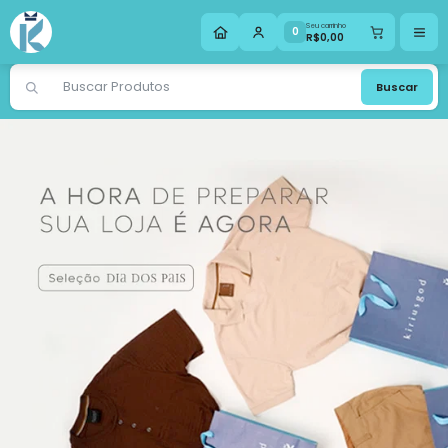
JAKELINE
comprou
BERMUDA ALFAIATARIA (0468)
.
Seu carrinho
0
R$0,00
Compra verificada
Pedido de R$ 379,90
Buscar